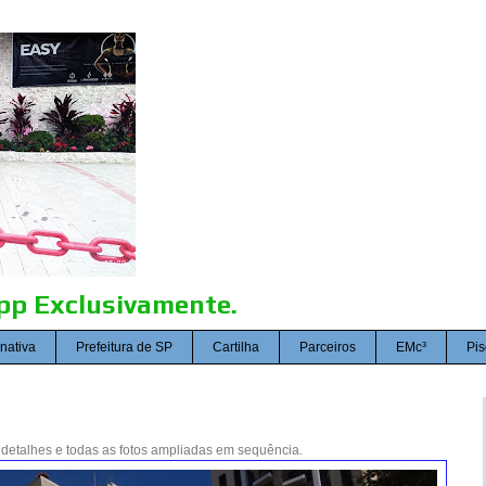
p Exclusivamente.
rnativa
Prefeitura de SP
Cartilha
Parceiros
EMc³
Pis
 detalhes e todas as fotos ampliadas em sequência.