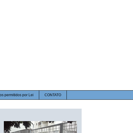
os permitidos por Lei
CONTATO
Nova obra em Higienópolis