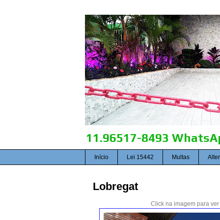
11.96517-8493 WhatsAp
Início
Lei 15442
Multas
Alte
Lobregat
Click na imagem para ver